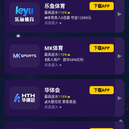
H2 摩卡黑系列
C1玉兰白 C2土豪金 C5银河灰系列
A5 博雅塑钢系列
A2 雅居系列
A1 象牙白
Q7玫瑰金
M1大板明装 象牙白
M2大板明装 象牙白
M3大板明装 象牙白
C1/C2/C5/H7伯爵 H6珍珠银
Q7/Q9/Q11 118系列
H2 118摩卡黑